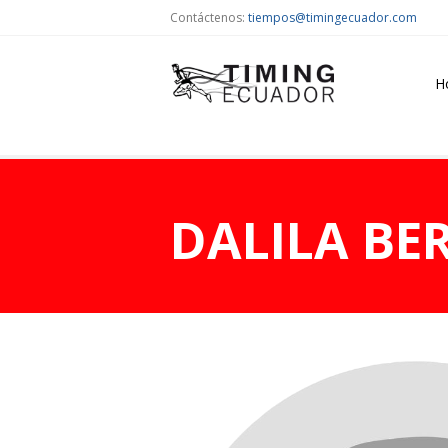
Contáctenos:
tiempos@timingecuador.com
H
DALILA BE