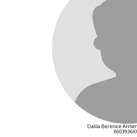
Dalila Berenice Armen
X603936X