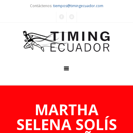
Contáctenos:
tiempos@timingecuador.com
Home
Quiénes Somos
MARTHA
Servicios
SELENA SOLÍS
Eventos