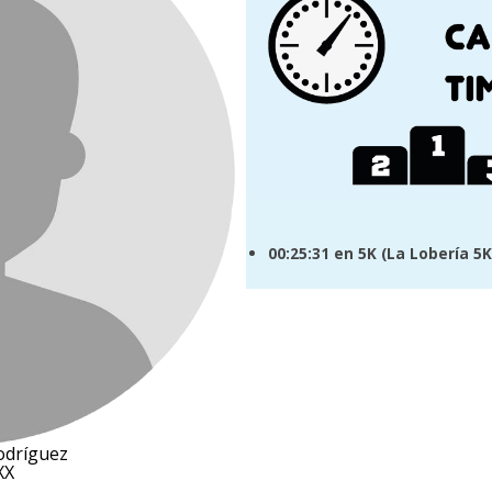
00:25:31
en 5K (
La Lobería 5K
odríguez
XX