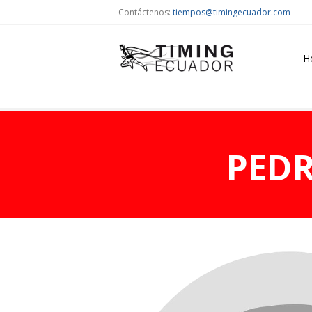
Contáctenos:
tiempos@timingecuador.com
H
PED