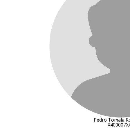
Pedro Tomala R
X400007X