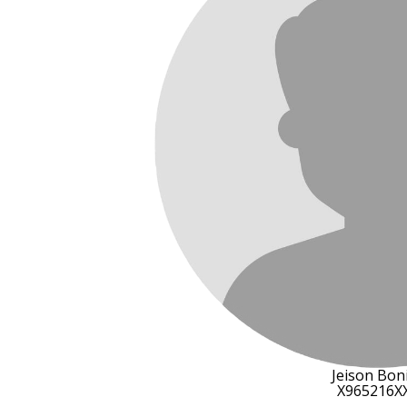
Jeison Boni
X965216X