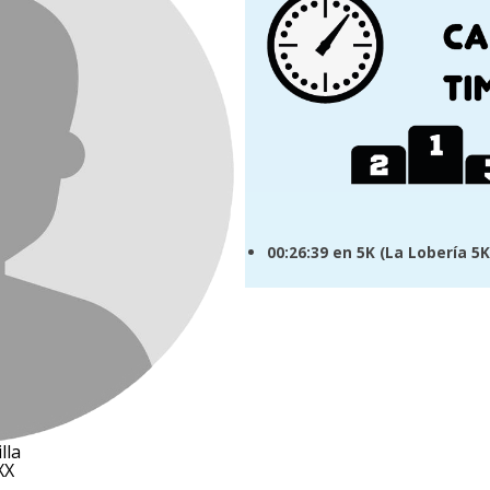
00:26:39
en 5K (
La Lobería 5K
lla
XX