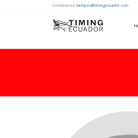
Contáctenos:
tiempos@timingecuador.com
H