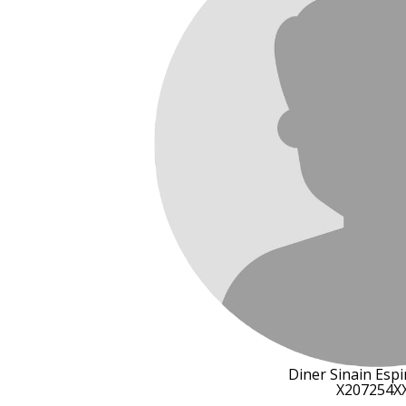
Diner Sinain Esp
X207254X