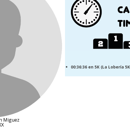
00:36:36
en 5K (
La Lobería 5K
in Miguez
XX