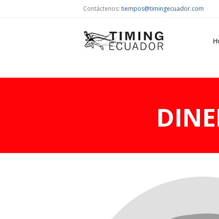
Contáctenos:
tiempos@timingecuador.com
H
DINE