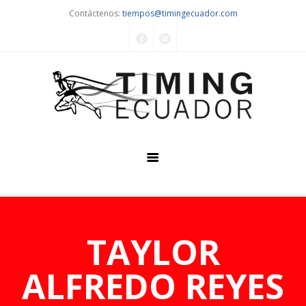
Contáctenos:
tiempos@timingecuador.com
Home
Quiénes Somos
TAYLOR
Servicios
ALFREDO REYES
Eventos