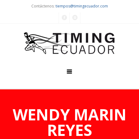
Contáctenos:
tiempos@timingecuador.com
Home
Quiénes Somos
WENDY MARIN
Servicios
REYES
Eventos