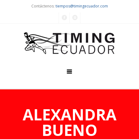
Contáctenos:
tiempos@timingecuador.com
Home
Quiénes Somos
ALEXANDRA
Servicios
BUENO
Eventos