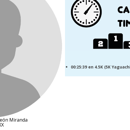
00:25:39
en 4.5K (
5K Yaguach
León Miranda
XX