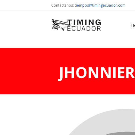
Contáctenos:
tiempos@timingecuador.com
H
JHONNIE