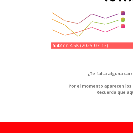
5:42
en 4.5K (2025-07-13)
¿Te falta alguna car
Por el momento aparecen los r
Recuerda que aqu