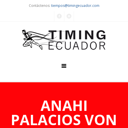
Contáctenos:
tiempos@timingecuador.com
Home
Quiénes Somos
ANAHI
Servicios
PALACIOS VON
Eventos