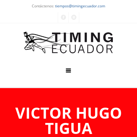
Contáctenos:
tiempos@timingecuador.com
Home
Quiénes Somos
VICTOR HUGO
Servicios
TIGUA
Eventos