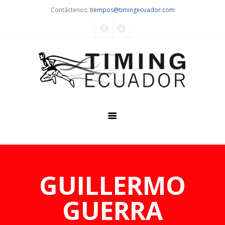
Contáctenos:
tiempos@timingecuador.com
Home
Quiénes Somos
GUILLERMO
Servicios
GUERRA
Eventos