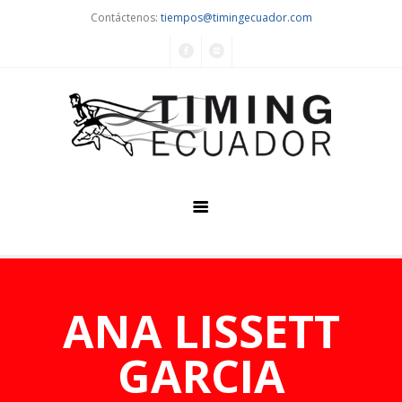
Contáctenos:
tiempos@timingecuador.com
Home
Quiénes Somos
ANA LISSETT
Servicios
GARCIA
Eventos