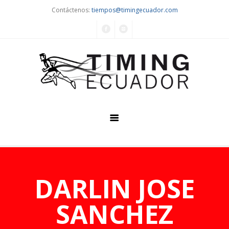
Contáctenos:
tiempos@timingecuador.com
Home
Quiénes Somos
DARLIN JOSE
Servicios
SANCHEZ
Eventos