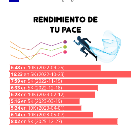
6:48
en 10K (2022-09-25)
16:23
en 5K (2022-10-23)
7:59
en 5K (2022-11-19)
6:33
en 5K (2022-12-18)
6:23
en 10K (2023-02-12)
5:16
en 5K (2023-03-19)
5:24
en 10K (2023-04-01)
6:14
en 10K (2023-05-07)
8:02
en 5K (2025-12-27)