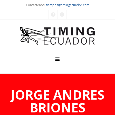
Contáctenos:
tiempos@timingecuador.com
Home
Quiénes Somos
JORGE ANDRES
Servicios
BRIONES
Eventos