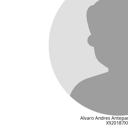
Alvaro Andres Antepar
X920187X