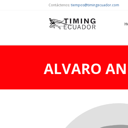
Contáctenos:
tiempos@timingecuador.com
H
ALVARO AN