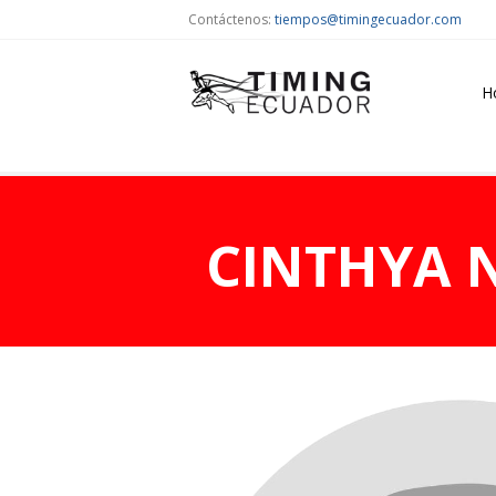
Contáctenos:
tiempos@timingecuador.com
H
CINTHYA 