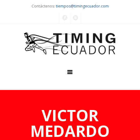
Contáctenos:
tiempos@timingecuador.com
Home
Quiénes Somos
VICTOR
Servicios
MEDARDO
Eventos