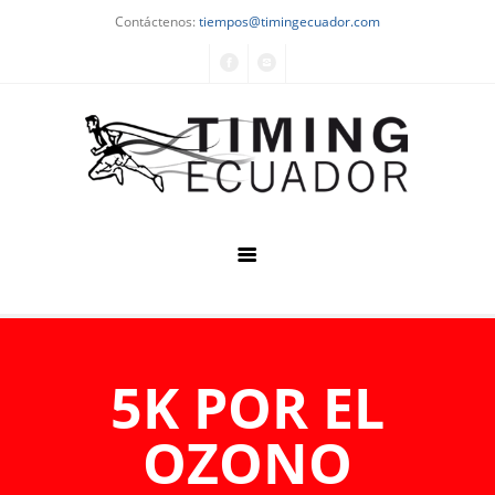
Contáctenos:
tiempos@timingecuador.com
Home
Quiénes Somos
5K POR EL
Servicios
OZONO
Eventos