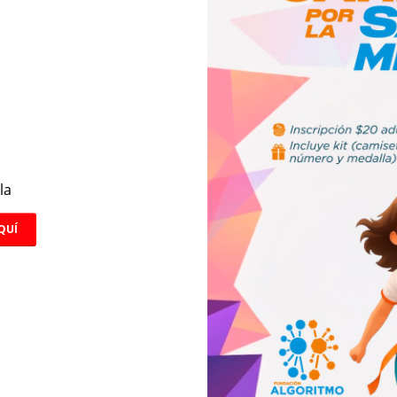
la
QUÍ